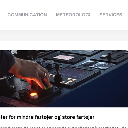
COMMUNICATION
METEOROLOGI
SERVICES
ter for mindre fartøjer og store fartøjer