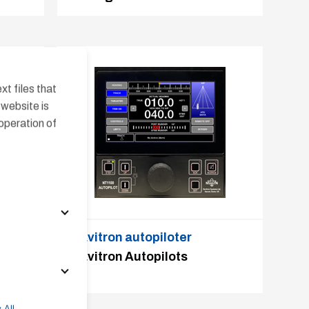
t files that
website is
operation of
Navitron autopiloter
Navitron Autopilots
 All