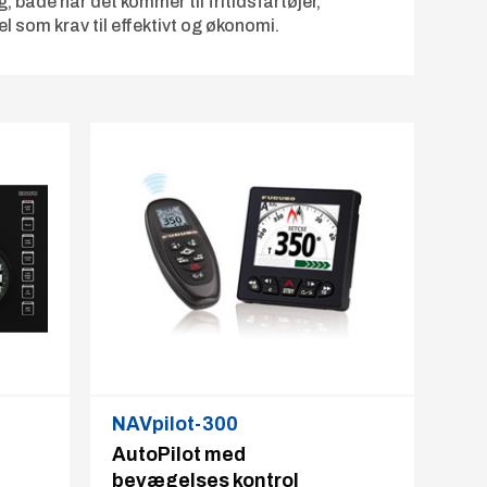
åde når det kommer til fritidsfartøjer,
 som krav til effektivt og økonomi.
NAVpilot-300
AutoPilot med
bevægelses kontrol