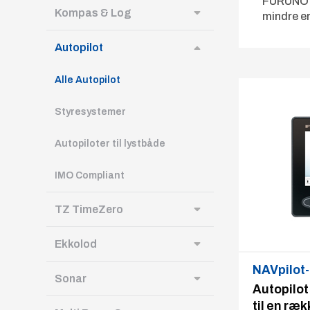
FURUNO pr
Kompas & Log
mindre er
Autopilot
Alle Autopilot
Styresystemer
Autopiloter til lystbåde
IMO Compliant
TZ TimeZero
Ekkolod
NAVpilot
Sonar
Autopilot
til en ræk