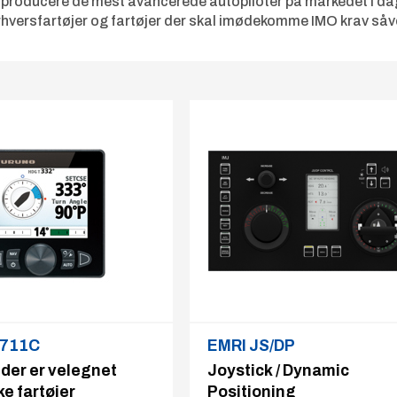
oducere de mest avancerede autopiloter på markedet i dag, b
hversfartøjer og fartøjer der skal imødekomme IMO krav såvel
-711C
EMRI JS/DP
 der er velegnet
Joystick / Dynamic
ke fartøjer
Positioning