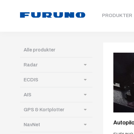
PRODUKTER
Alle produkter
Radar
ECDIS
AIS
GPS & Kortplotter
Autopilo
NavNet