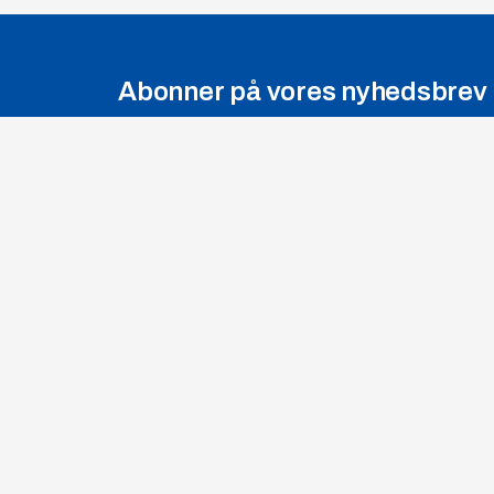
Abonner på vores nyhedsbrev
Vi sender et nyhedsbrev ca. 1 gang om
og gode tilbud.
+45 36 77 
Telefon:
furuno@furu
E-mail:
FURUNO DANMARK A/S
sales@furuno
Salg:
HAMMERHOLMEN 44-48
service@fu
Service:
DK-2650 HVIDOVRE
CVR nummer:
1099