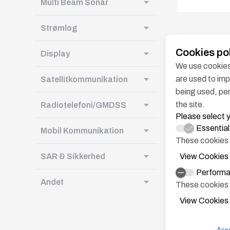
Multi Beam Sonar
Strømlog
Cookies po
Display
We use cookies 
are used to im
Satellitkommunikation
being used, per
the site.
Radiotelefoni/GMDSS
Please select 
Essentia
Mobil Kommunikation
These cookies 
SAR & Sikkerhed
View Cookies
Performa
FAP-300
Andet
These cookies h
Efficient
View Cookies
adaptive 
Acce