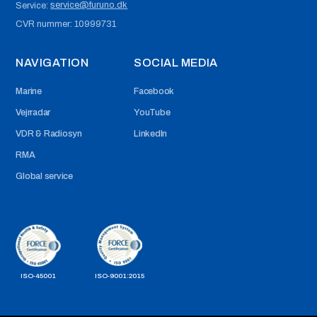
service@furuno.dk
Service:
CVR nummer:
10999731
NAVIGATION
SOCIAL MEDIA
Marine
Facebook
Vejrradar
YouTube
VDR & Radiosyn
LinkedIn
RMA
Global service
ISO-45001
ISO-9001:2015