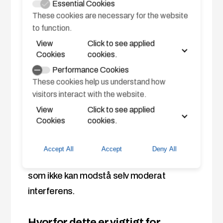
Essential Cookies
positionering,
These cookies are necessary for the website
understøttet af
to function.
redundant
View
Click to see applied
dækning af flere
Cookies
cookies.
konstellationer.
Performance Cookies
These cookies help us understand how
visitors interact with the website.
Testdataene viser, at
View
Click to see applied
multibåndsmodtagere med flere
Cookies
cookies.
konstellationer og anti-jamming-antenner
opfører sig fundamentalt anderledes end
Accept All
Accept
Deny All
konventionelle maritime GPS-enheder,
som ikke kan modstå selv moderat
interferens.
Hvorfor dette er vigtigt for