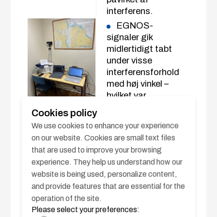
interferens.
EGNOS-
signaler gik
midlertidigt tabt
under visse
interferensforhold
med høj vinkel –
hvilket var
forventet adfærd
Cookies policy
i betragtning af
We use cookies to enhance your experience
den lave elevation
on our website. Cookies are small text files
af geostationære
that are used to improve your browsing
SBAS-satellitter i
experience. They help us understand how our
Nordeuropa.
website is being used, personalize content,
På trods af
and provide features that are essential for the
dette opretholdt
operation of the site.
modtageren en
Please select your preferences:
stabil