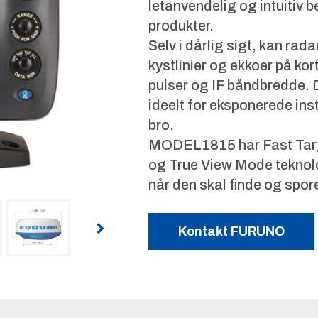
letanvendelig og intuitiv
produkter.
Selv i dårlig sigt, kan rada
kystlinier og ekkoer på ko
pulser og IF båndbredde. 
ideelt for eksponerede ins
bro.
MODEL1815 har Fast Targ
og True View Mode teknolo
når den skal finde og spor
Kontakt FURUNO