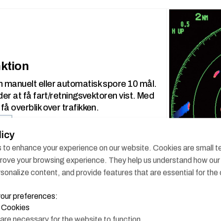
nktion
 manuelt eller automatisk spore 10 mål.
der at få fart/retningsvektoren vist. Med
å overblik over trafikken.
licy
to enhance your experience on our website. Cookies are small tex
prove your browsing experience. They help us understand how our 
sonalize content, and provide features that are essential for the 
your preferences:
l Cookies
are necessary for the website to function.