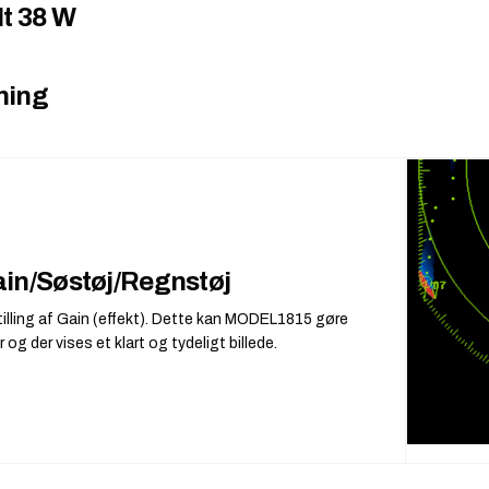
lt 38 W
ening
Gain/Søstøj/Regnstøj
dstilling af Gain (effekt). Dette kan MODEL1815 gøre
 der vises et klart og tydeligt billede.