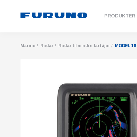
PRODUKTER
Marine
Radar
Radar til mindre fartøjer
MODEL 18