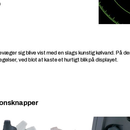
evæger sig blive vist med en slags kunstig kølvand. På de
lser, ved blot at kaste et hurtigt blik på displayet.
ionsknapper