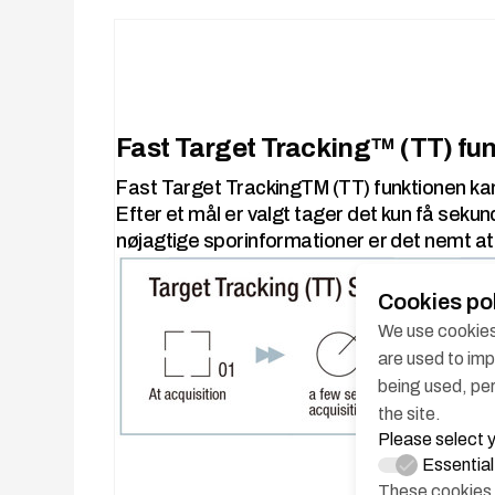
Fast Target Tracking™ (TT) fu
Fast Target TrackingTM (TT) funktionen kan
Efter et mål er valgt tager det kun få sekun
nøjagtige sporinformationer er det nemt at f
Cookies po
We use cookies 
are used to im
being used, per
the site.
Please select 
Essentia
These cookies 