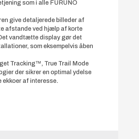
 betjening som i alle FURUNO
ren give detaljerede billeder af
rte afstande ved hjælp af korte
Det vandtætte display gør det
tallationer, som eksempelvis åben
et Tracking™, True Trail Mode
gier der sikrer en optimal ydelse
e ekkoer af interesse.