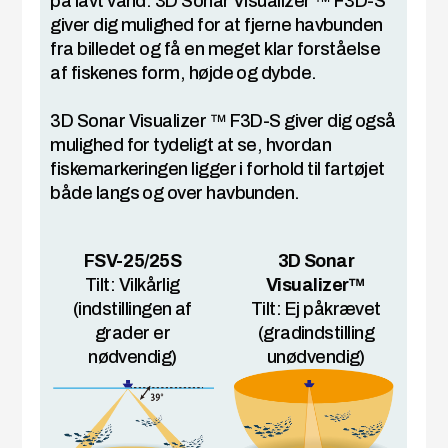
på lavt vand. 3D Sonar Visualizer ™ F3D-S
giver dig mulighed for at fjerne havbunden
fra billedet og få en meget klar forståelse
af fiskenes form, højde og dybde.
3D Sonar Visualizer ™ F3D-S giver dig også
mulighed for tydeligt at se, hvordan
fiskemarkeringen ligger i forhold til fartøjet
både langs og over havbunden.
FSV-25/25S
3D Sonar
Tilt: Vilkårlig
Visualizer™
(indstillingen af
Tilt: Ej påkrævet
grader er
(gradindstilling
nødvendig)
unødvendig)