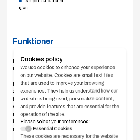
Afspil ekkodataene
igen
Funktioner
Cookies policy
Ekkoområde
We use cookies to enhance your experience
markering
on our website. Cookies are small text files
that are used to improve your browsing
Ekkoområde markering er en nyttig funktion til
experience. They help us understand how our
at forudsige volumen af en fiskestime. Når du
website is being used, personalize content,
har klikket et sted på ekkoet, der vises i 3D-
visning, topvisning eller sidevisning, viser
and provide features that are essential for the
denne funktion ekkoområdet inklusive punktet
operation of the site.
i gule eller cyane linjer. Volumen for ekko-
Please select your preferences:
Essential Cookies
regionmærket vises til højre på skærmen.
These cookies are necessary for the website