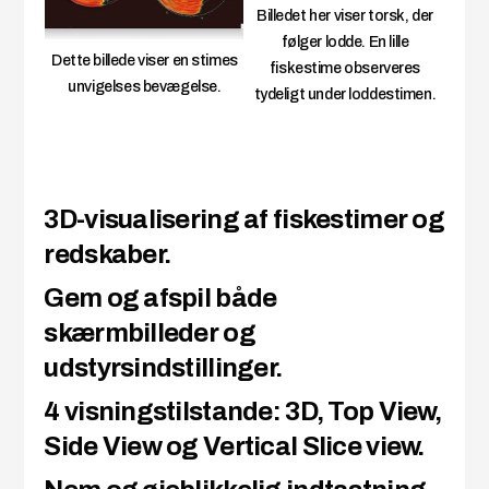
Billedet her viser torsk, der
følger lodde. En lille
Dette billede viser en stimes
fiskestime observeres
unvigelses bevægelse.
tydeligt under loddestimen.
3D-visualisering af fiskestimer og
redskaber.
Gem og afspil både
skærmbilleder og
udstyrsindstillinger.
4 visningstilstande: 3D, Top View,
Side View og Vertical Slice view.