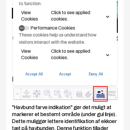
to function.
View
Click to see applied
Cookies
cookies.
Volume for
Performance Cookies
ekkoområdet
These cookies help us understand how
markering 1 og
Ekkomarkering
Ekkomarkering
visitors interact with the website.
2
1 vises med
1 vises med
View
Click to see applied
gule linier.
cyane linier.
Cookies
cookies.
Accept All
Accept
Deny All
Havbund farve indikation
"Havbund farve indikation" gør det muligt at
markerer et bestemt område (under gul linje).
Dette muliggør lettere identifikation af ekkoer
tæt på havbunden. Denne funktion tillader