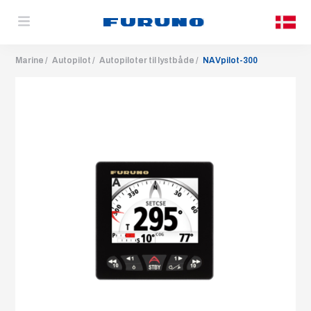
Marine
Autopilot
Autopiloter til lystbåde
NAVpilot-300