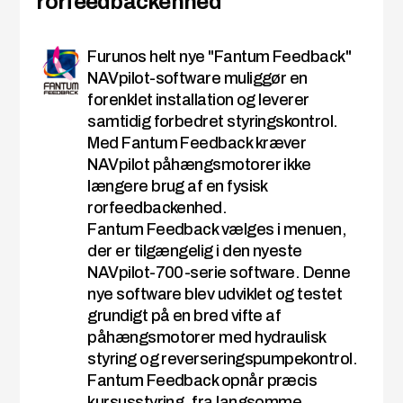
rorfeedbackenhed
Furunos helt nye "Fantum Feedback"
NAVpilot-software muliggør en
forenklet installation og leverer
samtidig forbedret styringskontrol.
Med Fantum Feedback kræver
NAVpilot påhængsmotorer ikke
længere brug af en fysisk
rorfeedbackenhed.
Fantum Feedback vælges i menuen,
der er tilgængelig i den nyeste
NAVpilot-700-serie software. Denne
nye software blev udviklet og testet
grundigt på en bred vifte af
påhængsmotorer med hydraulisk
styring og reverseringspumpekontrol.
Fantum Feedback opnår præcis
kursusstyring, fra langsomme