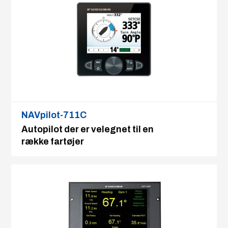
NAVpilot-711C
Autopilot der er velegnet til en
række fartøjer