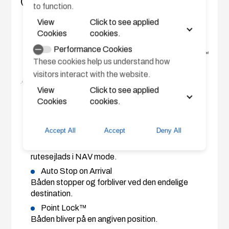
(MOB).
to function.
View
Click to see applied
Cookies
cookies.
Performance Cookies
These cookies help us understand how
visitors interact with the website.
View
Click to see applied
Speed Control
Cookies
cookies.
Forud indstilling af fart ved automatisk
justering af omdrejninger
Accept All
Accept
Deny All
Route Smoothing™
Let reducering af fart når der drejes ifm.
rutesejlads i NAV mode.
Auto Stop on Arrival
Båden stopper og forbliver ved den endelige
destination.
Point Lock™
Båden bliver på en angiven position.