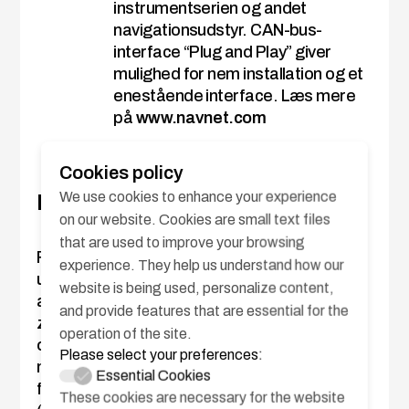
instrumentserien og andet
navigationsudstyr. CAN-bus-
interface “Plug and Play” giver
mulighed for nem installation og et
enestående interface. Læs mere
på
www.navnet.com
Cookies policy
We use cookies to enhance your experience
FishHunter
on our website. Cookies are small text files
that are used to improve your browsing
FishHunter™ er en særlig funktion, der er
experience. They help us understand how our
udviklet i samarbejde med Suzuki. Ved at
website is being used, personalize content,
aktiverer FishHunter udføres firkantede,
and provide features that are essential for the
zigzag-, cirkel-, kredsløbs-, spiral- eller figur-
operation of the site.
otte manøvrer rundt om det specialiserede
Please select your preferences:
mål ved en brugervalgt afstand. Denne
Essential Cookies
funktion kan også bruges til Man Overboard
These cookies are necessary for the website