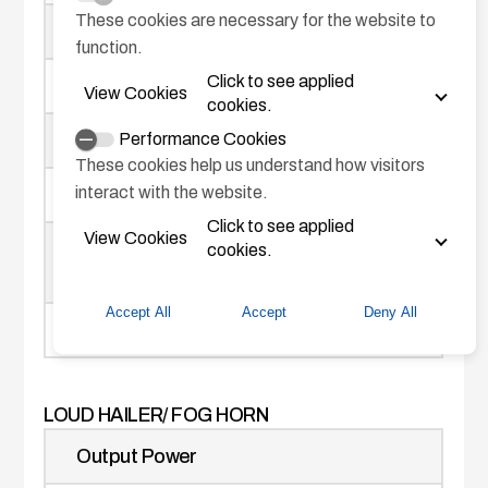
These cookies are necessary for the website to
Accuracy
function.
Click to see applied
10 m
View Cookies
cookies.
Performance Cookies
Position Fixing Time (cold start)
These cookies help us understand how visitors
interact with the website.
120 sec typical
Click to see applied
View Cookies
Position Update Interval
cookies.
Accept All
Accept
Deny All
1 sec
LOUD HAILER/ FOG HORN
Output Power