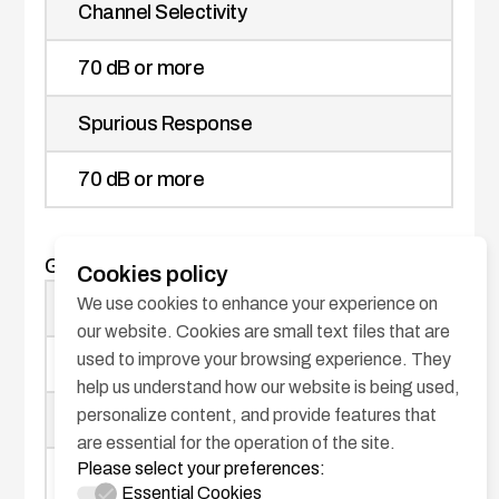
Channel Selectivity
70 dB or more
Spurious Response
70 dB or more
GPS RECEIVER
Cookies policy
We use cookies to enhance your experience on
Receiving Frequency
our website. Cookies are small text files that are
used to improve your browsing experience. They
1575.42 MHz
help us understand how our website is being used,
personalize content, and provide features that
Number of channel
are essential for the operation of the site.
Please select your preferences:
72 channels
Essential Cookies