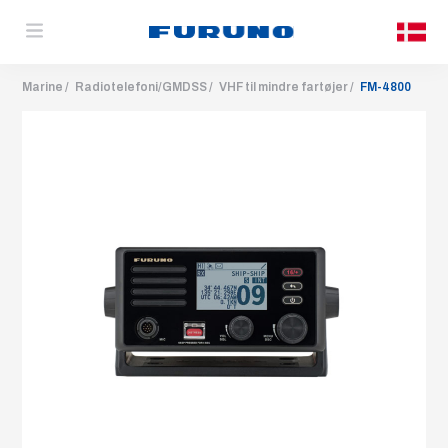
Marine
Radiotelefoni/GMDSS
VHF til mindre fartøjer
FM-4800