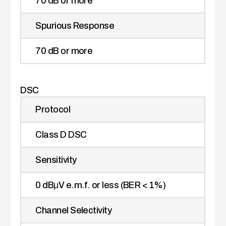
70 dB or more
Spurious Response
70 dB or more
DSC
Protocol
Class D DSC
Sensitivity
0 dBμV e.m.f. or less (BER < 1%)
Channel Selectivity